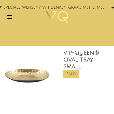
VQ® nu oo
Ga
ensen? Wij denken graag met u mee!
NL!
direct
naar
de
hoofdinhoud
VIP-QUEEN®
OVAL TRAY
SMALL
Sale!