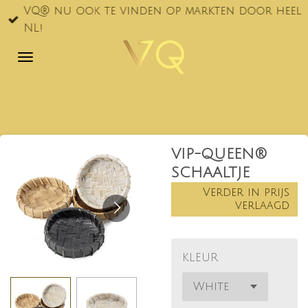
VQ® nu ook te vinden op markten door heel
Ga
NL!
direct
naar
de
hoofdinhoud
VIP-QUEEN®
SCHAALTJE
Verder in prijs
verlaagd
KLEUR