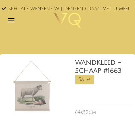
VQ® nu
Ga
le wensen? Wij denken graag met u mee!
NL!
direct
naar
de
hoofdinhoud
WANDKLEED -
SCHAAP #1663
Sale!
64x52cm