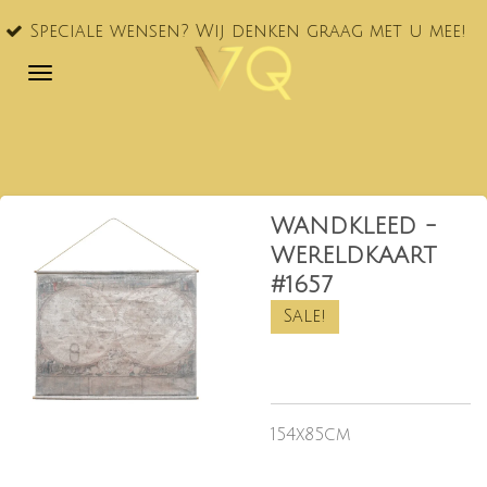
VQ®
Ga
ciale wensen? Wij denken graag met u mee!
NL!
direct
naar
de
hoofdinhoud
WANDKLEED -
WERELDKAART
#1657
Sale!
154x85cm