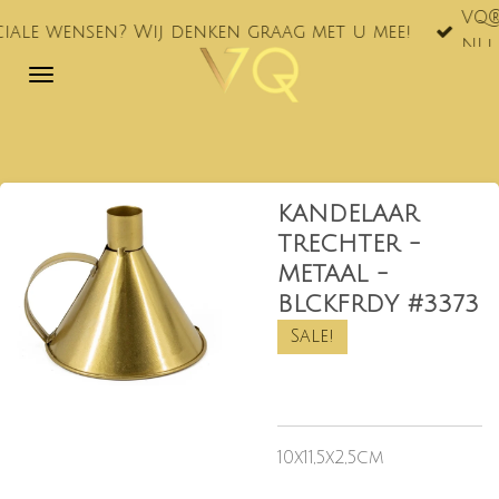
VQ® nu ook te
Ga
n? Wij denken graag met u mee!
NL!
direct
naar
de
hoofdinhoud
KANDELAAR
TRECHTER -
METAAL -
BLCKFRDY #3373
Sale!
10x11,5x2,5cm