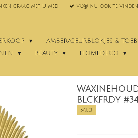
nken graag met u mee!
VQ® nu ook te vinden
VERKOOP
AMBER/GEURBLOKJES & TO
ENEN
BEAUTY
HOMEDECO
WAXINEHOUD
BLCKFRDY #34
Sale!