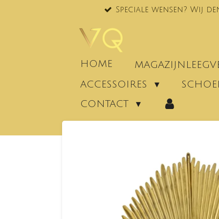
Speciale wensen? Wij de
Ga
direct
naar
de
hoofdinhoud
HOME
MAGAZIJNLEEG
ACCESSOIRES
SCHO
CONTACT