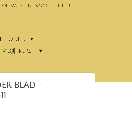
 op markten door heel NL!
EBEHOREN
VQ® kerst
ER BLAD -
11