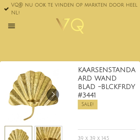
VQ® nu ook te vinden op markten door heel
Ga
NL!
direct
naar
de
hoofdinhoud
KAARSENSTANDA
ARD WAND
BLAD -BLCKFRDY
#3441
Sale!
39 x 39 x 14,5