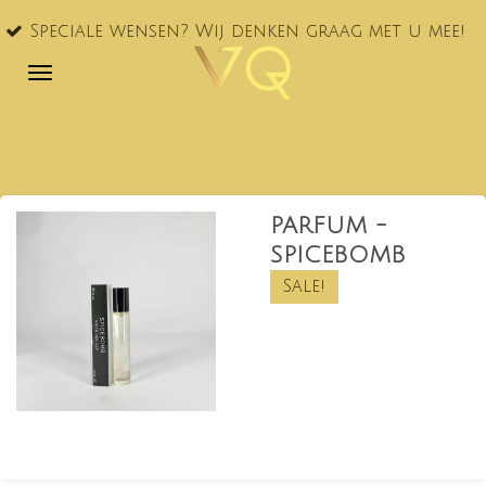
VQ® nu
Ga
le wensen? Wij denken graag met u mee!
NL!
direct
naar
de
hoofdinhoud
PARFUM -
SPICEBOMB
Sale!