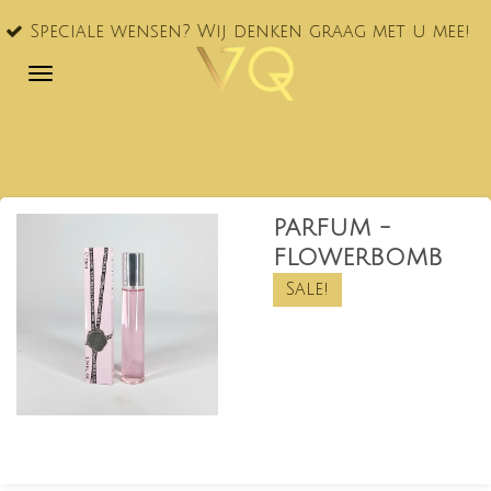
VQ® nu
Ga
le wensen? Wij denken graag met u mee!
NL!
direct
naar
de
hoofdinhoud
PARFUM -
FLOWERBOMB
Sale!