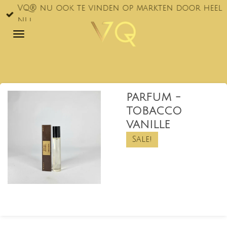
VQ® nu ook te vinden op markten door heel
Ga
NL!
direct
naar
de
hoofdinhoud
PARFUM -
TOBACCO
VANILLE
Sale!