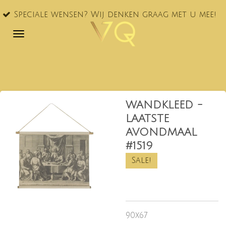
VQ® nu
Ga
le wensen? Wij denken graag met u mee!
NL!
direct
naar
de
hoofdinhoud
WANDKLEED -
LAATSTE
AVONDMAAL
#1519
Sale!
90x67