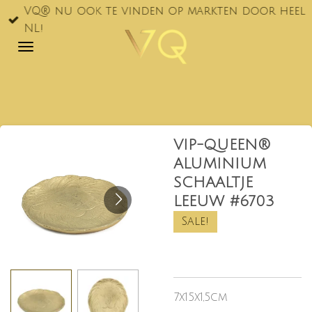
VQ® nu ook te vinden op markten door heel
Ga
NL!
direct
naar
de
hoofdinhoud
VIP-QUEEN®
ALUMINIUM
SCHAALTJE
LEEUW #6703
Sale!
7x15x1,5cm