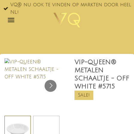
VQ® nu ook te vinden op markten door heel
Ga
NL!
direct
naar
de
hoofdinhoud
VIP-QUEEN®
METALEN
SCHAALTJE - OFF
WHITE #5715
Sale!