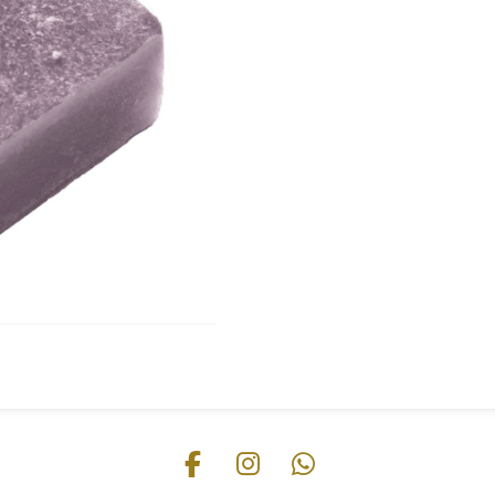
F
I
W