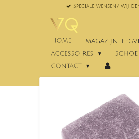
Speciale wensen? Wij de
Ga
direct
naar
de
hoofdinhoud
HOME
MAGAZIJNLEEG
ACCESSOIRES
SCHO
CONTACT