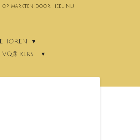
 op markten door heel NL!
EBEHOREN
VQ® kerst