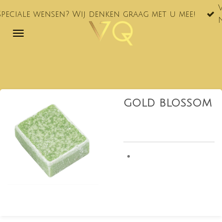
VQ® nu ook te
Ga
n? Wij denken graag met u mee!
NL!
direct
naar
de
hoofdinhoud
GOLD BLOSSOM