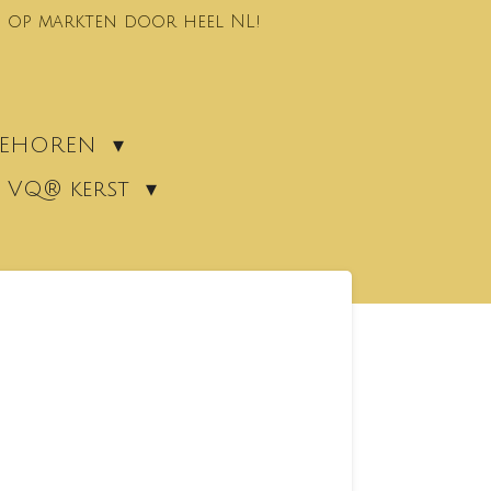
 op markten door heel NL!
EBEHOREN
VQ® kerst