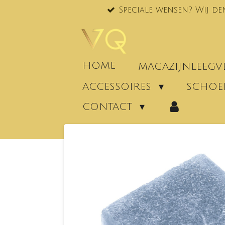
Speciale wensen? Wij de
Ga
direct
naar
de
hoofdinhoud
HOME
MAGAZIJNLEEG
ACCESSOIRES
SCHO
CONTACT