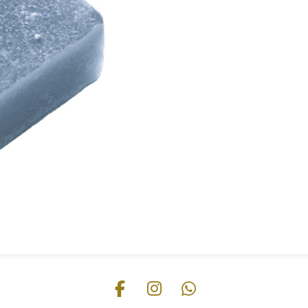
F
I
W