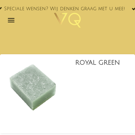
VQ® nu oo
Ga
ensen? Wij denken graag met u mee!
NL!
direct
naar
de
hoofdinhoud
ROYAL GREEN