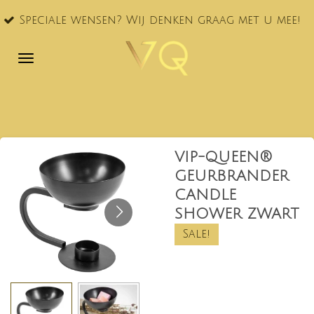
VQ® nu
Ga
le wensen? Wij denken graag met u mee!
NL!
direct
naar
de
hoofdinhoud
VIP-QUEEN®
GEURBRANDER
CANDLE
SHOWER ZWART
Sale!