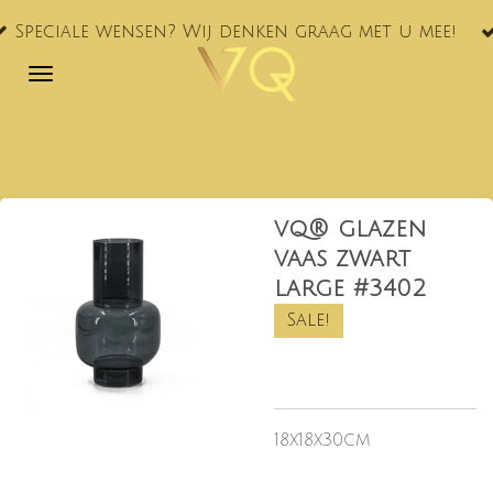
VQ® nu oo
Ga
ensen? Wij denken graag met u mee!
NL!
direct
naar
de
hoofdinhoud
vq® glazen
vaas zwart
large #3402
Sale!
18x18x30cm