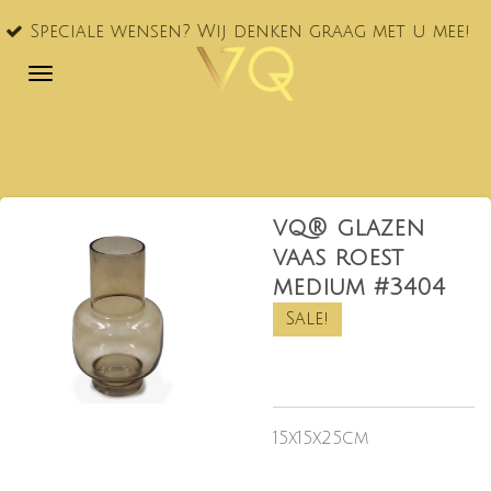
VQ® nu
Ga
le wensen? Wij denken graag met u mee!
NL!
direct
naar
de
hoofdinhoud
vq® glazen
vaas roest
medium #3404
Sale!
15x15x25cm