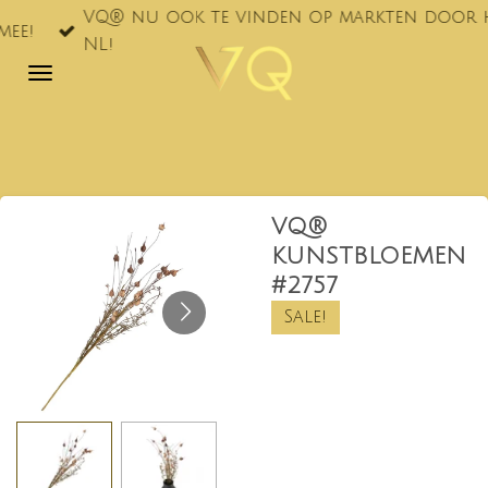
VQ® nu ook te vinden op markten door he
Ga
e!
NL!
direct
naar
de
hoofdinhoud
VQ®
KUNSTBLOEMEN
#2757
Sale!