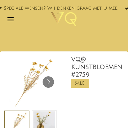
VQ® nu
Ga
le wensen? Wij denken graag met u mee!
NL!
direct
naar
de
hoofdinhoud
VQ®
KUNSTBLOEMEN
#2759
Sale!