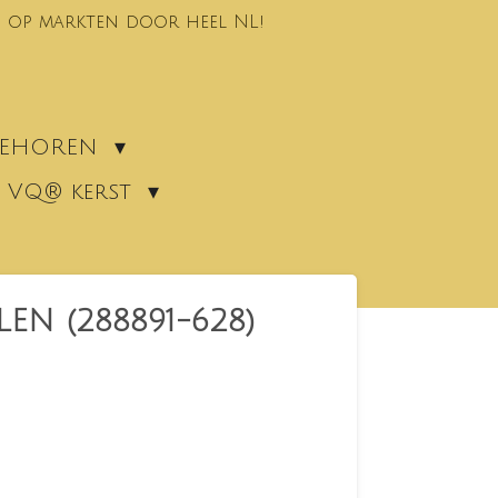
 op markten door heel NL!
EBEHOREN
VQ® kerst
N (288891-628)