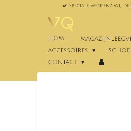
Speciale wensen? Wij de
Ga
direct
naar
de
hoofdinhoud
HOME
MAGAZIJNLEEG
ACCESSOIRES
SCHO
CONTACT