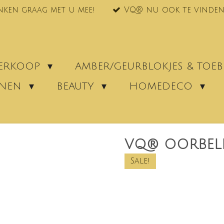
nken graag met u mee!
VQ® nu ook te vinden
VERKOOP
AMBER/GEURBLOKJES & TO
ENEN
BEAUTY
HOMEDECO
VQ® OORBELLE
Sale!