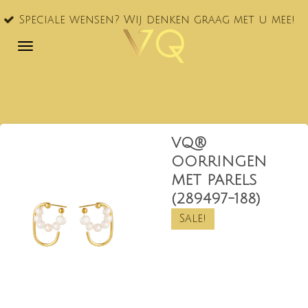
VQ® nu
Ga
le wensen? Wij denken graag met u mee!
NL!
direct
naar
de
hoofdinhoud
VQ®
OORRINGEN
MET PARELS
(289497-188)
Sale!