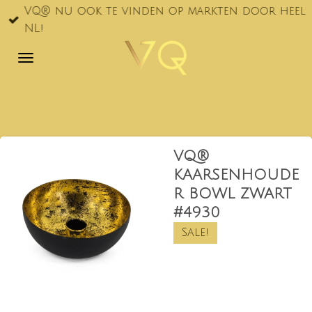
VQ® nu ook te vinden op markten door heel
Ga
NL!
direct
naar
de
hoofdinhoud
VQ®
KAARSENHOUDE
R BOWL ZWART
#4930
Sale!